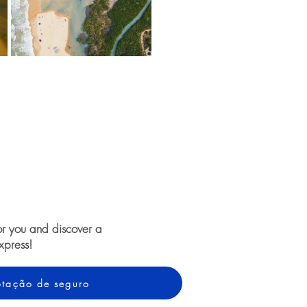
or you and discover a
xpress!
cotação de seguro