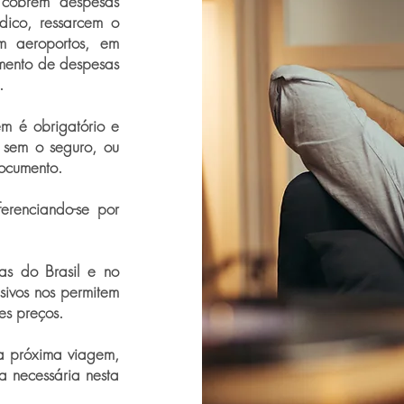
 cobrem despesas
édico, ressarcem o
m aeroportos, em
cimento de despesas
.
em é obrigatório e
 sem o seguro, ou
ocumento.
erenciando-se por
as do Brasil e no
sivos nos permitem
es preços.
ua próxima viagem,
ia necessária nesta