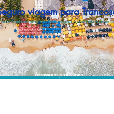
Seguro viagem para Trancos
 para Trancoso uma experiência segura e com toda a cobertura
Assessoria profissional.
Conte com um agente de viagens
profissional para lhe ajudar a encontrar a
maneira mais rápida, prática, segura e
econômica de garantir a cobertura da sua
viagem!