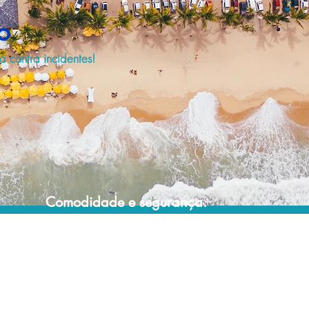
o
 contra incidentes!
Comodidade e segurança.
Não perca horas da sua vida pesquisando
por seguro viagem e evite problemas que
podem atrapalhar o recebimento de sua
cobertura em caso de imprevistos !