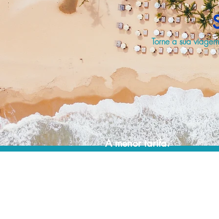
Torne a sua viagem
A menor tarifa.
Acordos comerciais e acesso a sistemas de
reserva exclusivos nos permitem encontrar o
melhor preço e cobertura para sua viagem!