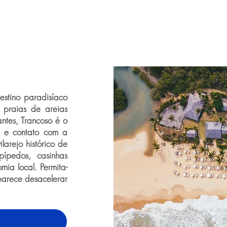
stino paradisíaco
m praias de areias
antes, Trancoso é o
e e contato com a
larejo histórico de
pípedos, casinhas
mia local. Permita-
parece desacelerar