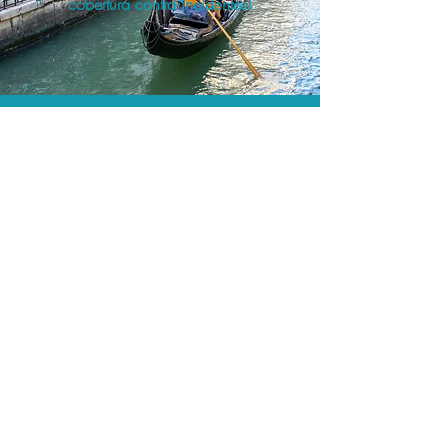
cobertura contra incidentes!
A menor tarifa.
Acordos comerciais e acesso a
sistemas de reserva exclusivos nos
permitem encontrar o melhor preço e
cobertura para sua viagem!
Assessoria profissional.
Conte com um agente de viagens