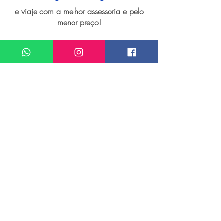
e viaje com a melhor assessoria e pelo
menor preço!
I want assistance regarding
Seguro viagem para Veneza
Meu nome*
Sobrenome*
Meu melhor email*
Meu WhatsApp (com DDD)*