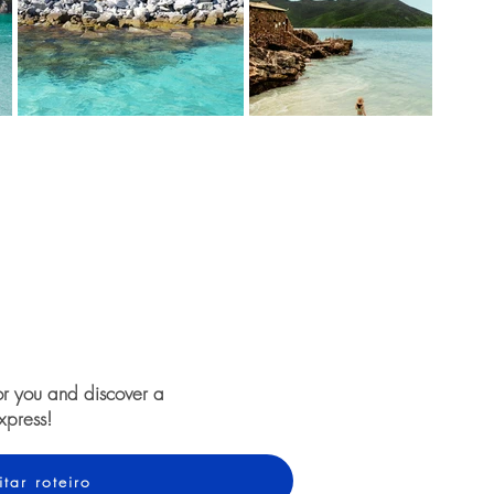
or you and discover a
xpress!
itar roteiro