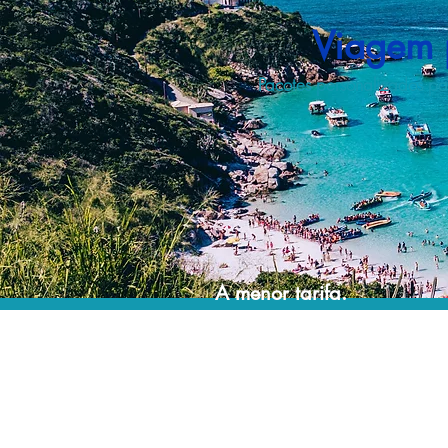
Viagem 
Pacotes personalizados pa
A menor tarifa.
Acordos comerciais e acesso a sistemas de
reserva exclusivos nos permitem planejar o
seu roteiro de viagem personalizado pelo
melhor preço!