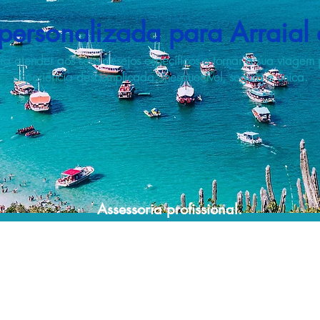
personalizada para Arraial
ra atender aos seus desejos específicos e tornar a sua viage
experiência descomplicada, inesquecível, segura e única.
Assessoria profissional.
Conte com um agente de viagens
profissional para lhe ajudar a planejar suas
viagens de forma prática, confortável,
segura e econômica!