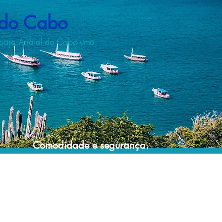
 do Cabo
m para Arraial do Cabo uma
Comodidade e segurança.
Não perca horas da sua vida montando
roteiros complexos e estressantes e evite
problemas e surpresas que podem
comprometer a sua viagem!