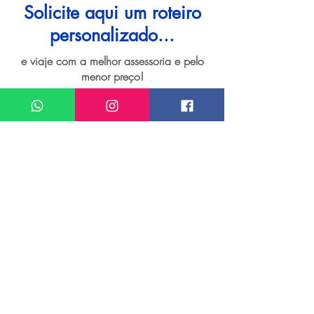
Solicite aqui um roteiro
personalizado...
e viaje com a melhor assessoria e pelo
menor preço!
I want assistance regarding
Viagem personalizada para Bacalar
Meu nome*
Sobrenome*
Meu melhor email*