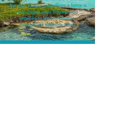
aos seus desejos específicos e tornar a
sua viagem para Bacalar uma
experiência descomplicada,
inesquecível, segura e única.
A menor tarifa.
Acordos comerciais e acesso a
sistemas de reserva exclusivos nos
permitem planejar o seu roteiro de
viagem personalizado pelo melhor
preço!