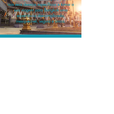
aos seus desejos específicos e tornar a
sua viagem para Bangkok uma
experiência descomplicada,
inesquecível, segura e única.
A menor tarifa.
Acordos comerciais e acesso a
sistemas de reserva exclusivos nos
permitem planejar o seu roteiro de
viagem personalizado pelo melhor
preço!