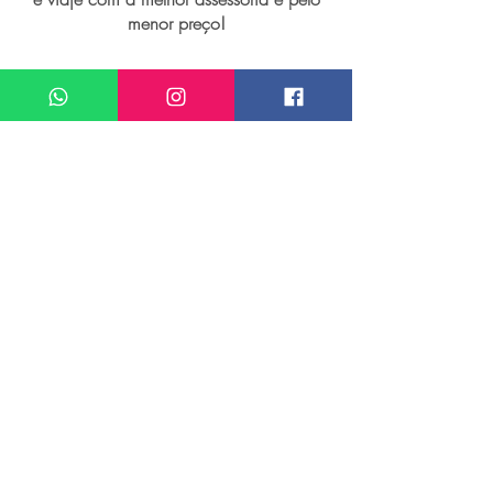
menor preço!
I want assistance regarding
Viagem personalizada para Bangkok
Meu nome*
Sobrenome*
Meu melhor email*
Meu WhatsApp (com DDD)*
Caso deseje, deixe aqui outras