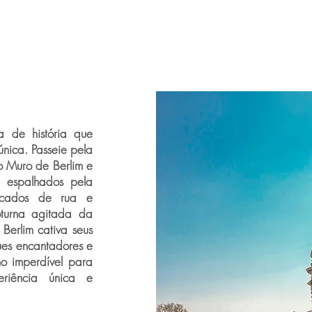
a de história que
nica. Passeie pela
do Muro de Berlim e
e espalhados pela
ercados de rua e
oturna agitada da
Berlim cativa seus
ques encantadores e
o imperdível para
riência única e