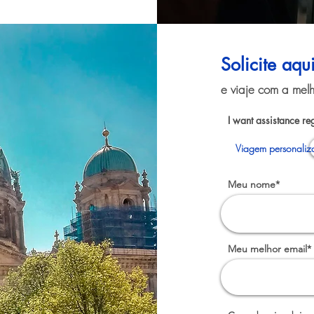
Solicite aqu
e viaje com a melh
I want assistance re
Viagem personaliz
Meu nome*
Meu melhor email*