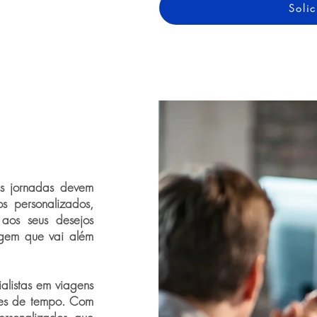
Solic
as jornadas devem
os personalizados,
 aos seus desejos
agem que vai além
ialistas em viagens
ções de tempo. Com