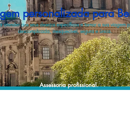
gem personalizada para Be
a atender aos seus desejos específicos e tornar a sua viagem 
descomplicada, inesquecível, segura e única.
Assessoria profissional.
Conte com um agente de viagens
profissional para lhe ajudar a planejar suas
viagens de forma prática, confortável,
segura e econômica!