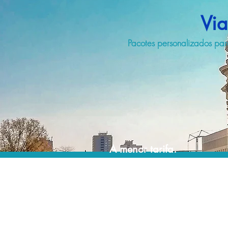
Via
Pacotes personalizados par
A menor tarifa.
Acordos comerciais e acesso a sistemas de
reserva exclusivos nos permitem planejar o
seu roteiro de viagem personalizado pelo
melhor preço!