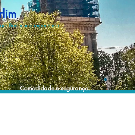
rlim
para Berlim uma experiência
Comodidade e segurança.
Não perca horas da sua vida montando
roteiros complexos e estressantes e evite
problemas e surpresas que podem
comprometer a sua viagem!