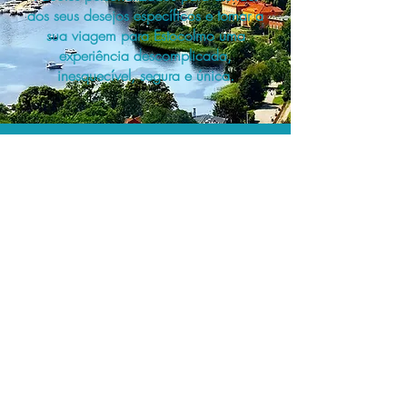
aos seus desejos específicos e tornar a
sua viagem para Estocolmo uma
experiência descomplicada,
inesquecível, segura e única.
A menor tarifa.
Acordos comerciais e acesso a
sistemas de reserva exclusivos nos
permitem planejar o seu roteiro de
viagem personalizado pelo melhor
preço!