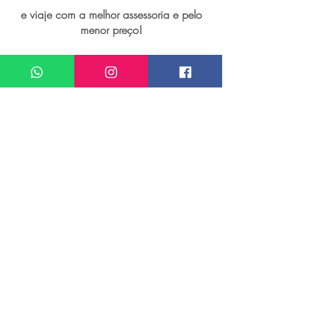
e viaje com a melhor assessoria e pelo
menor preço!
I want assistance regarding
Viagem personalizada para Estocolmo
Meu nome*
Sobrenome*
Meu melhor email*
Meu WhatsApp (com DDD)*