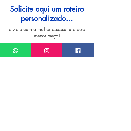
Solicite aqui um roteiro
personalizado...
e viaje com a melhor assessoria e pelo
menor preço!
I want assistance regarding
Viagem personalizada para Fernando de
Noronha
Meu nome*
Sobrenome*
Meu melhor email*