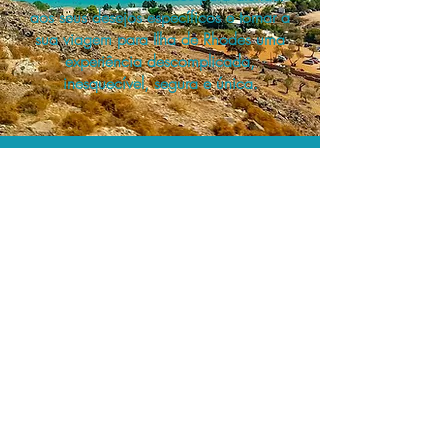
aos seus desejos específicos e tornar a
sua viagem para Ilha de Rhodes uma
experiência descomplicada,
inesquecível, segura e única.
A menor tarifa.
Acordos comerciais e acesso a
sistemas de reserva exclusivos nos
permitem planejar o seu roteiro de
viagem personalizado pelo melhor
preço!