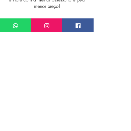
menor preço!
I want assistance regarding
Viagem personalizada para Ilha de Rhodes
Meu nome*
Sobrenome*
Meu melhor email*
Meu WhatsApp (com DDD)*
Caso deseje, deixe aqui outras