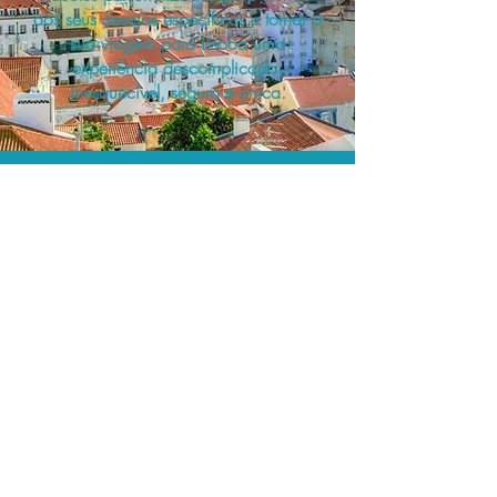
aos seus desejos específicos e tornar a
sua viagem para Lisboa uma
experiência descomplicada,
inesquecível, segura e única.
A menor tarifa.
Acordos comerciais e acesso a
sistemas de reserva exclusivos nos
permitem planejar o seu roteiro de
viagem personalizado pelo melhor
preço!