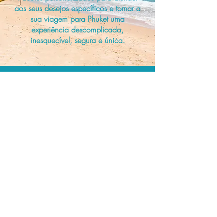
aos seus desejos específicos e tornar a
sua viagem para Phuket uma
experiência descomplicada,
inesquecível, segura e única.
A menor tarifa.
Acordos comerciais e acesso a
sistemas de reserva exclusivos nos
permitem planejar o seu roteiro de
viagem personalizado pelo melhor
preço!