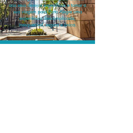
aos seus desejos específicos e tornar a
sua viagem para Porto Alegre uma
experiência descomplicada,
inesquecível, segura e única.
A menor tarifa.
Acordos comerciais e acesso a
sistemas de reserva exclusivos nos
permitem planejar o seu roteiro de
viagem personalizado pelo melhor
preço!