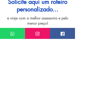
Solicite aqui um roteiro
personalizado...
e viaje com a melhor assessoria e pelo
menor preço!
I want assistance regarding
Viagem personalizada para Porto Seguro
Meu nome*
Sobrenome*
Meu melhor email*
Meu WhatsApp (com DDD)*