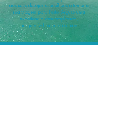
aos seus desejos específicos e tornar a
sua viagem para Porto Seguro uma
experiência descomplicada,
inesquecível, segura e única.
A menor tarifa.
Acordos comerciais e acesso a
sistemas de reserva exclusivos nos
permitem planejar o seu roteiro de
viagem personalizado pelo melhor
preço!