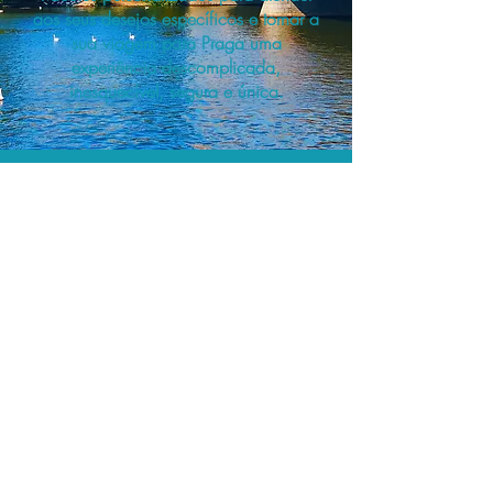
aos seus desejos específicos e tornar a
sua viagem para Praga uma
experiência descomplicada,
inesquecível, segura e única.
A menor tarifa.
Acordos comerciais e acesso a
sistemas de reserva exclusivos nos
permitem planejar o seu roteiro de
viagem personalizado pelo melhor
preço!