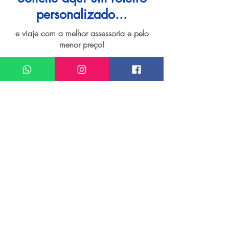
personalizado...
e viaje com a melhor assessoria e pelo
menor preço!
I want assistance regarding
Viagem personalizada para Praga
Meu nome*
Sobrenome*
Meu melhor email*
Meu WhatsApp (com DDD)*