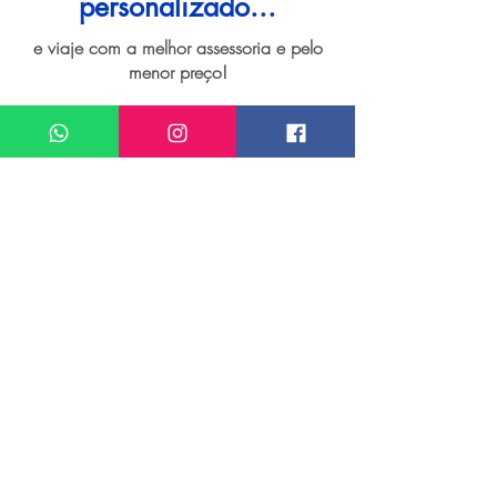
personalizado...
e viaje com a melhor assessoria e pelo
menor preço!
I want assistance regarding
Viagem personalizada para Punta del Este
Meu nome*
Sobrenome*
Meu melhor email*
Meu WhatsApp (com DDD)*