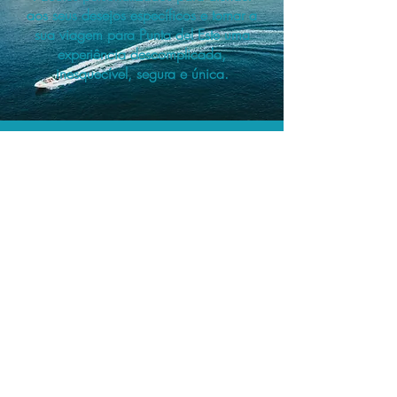
aos seus desejos específicos e tornar a
sua viagem para Punta del Este uma
experiência descomplicada,
inesquecível, segura e única.
A menor tarifa.
Acordos comerciais e acesso a
sistemas de reserva exclusivos nos
permitem planejar o seu roteiro de
viagem personalizado pelo melhor
preço!