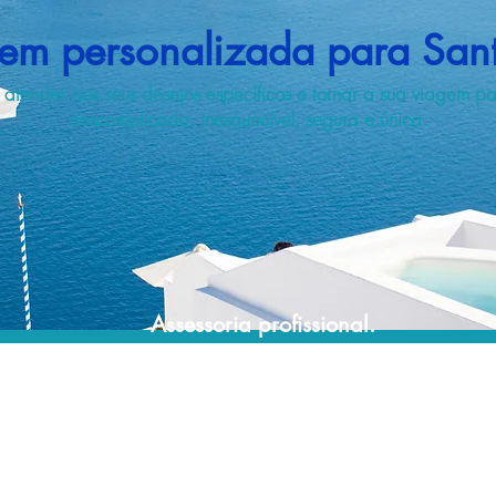
em personalizada para Sant
atender aos seus desejos específicos e tornar a sua viagem p
descomplicada, inesquecível, segura e única.
Assessoria profissional.
Conte com um agente de viagens
profissional para lhe ajudar a planejar suas
viagens de forma prática, confortável,
segura e econômica!