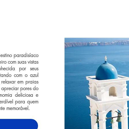
estino paradisíaco
iro com suas vistas
nhecida por seus
astando com o azul
a relaxar em praias
e apreciar pores do
onomia deliciosa e
perdível para quem
nte memorável.