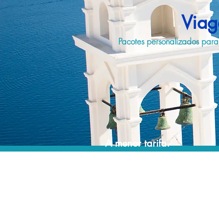
Viag
Pacotes personalizados para 
A menor tarifa.
Acordos comerciais e acesso a sistemas de
reserva exclusivos nos permitem planejar o
seu roteiro de viagem personalizado pelo
melhor preço!