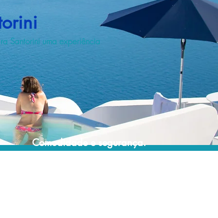
orini
ara Santorini uma experiência
Comodidade e segurança.
Não perca horas da sua vida montando
roteiros complexos e estressantes e evite
problemas e surpresas que podem
comprometer a sua viagem!