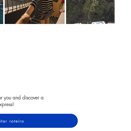
or you and discover a
xpress!
itar roteiro