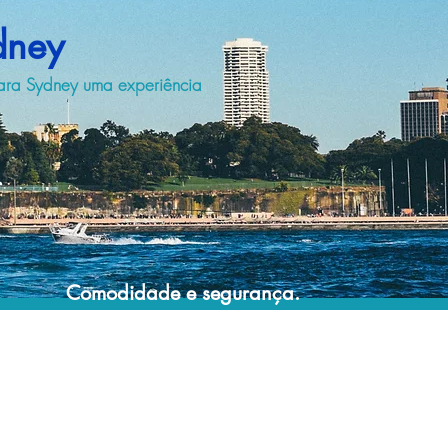
dney
para Sydney uma experiência
Comodidade e segurança.
Não perca horas da sua vida montando
roteiros complexos e estressantes e evite
problemas e surpresas que podem
comprometer a sua viagem!