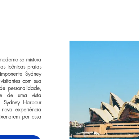
moderno se mistura
as icônicas praias
imponente Sydney
isitantes com sua
 de personalidade,
ute de uma vista
da Sydney Harbour
 nova experiência
ixonarem por essa