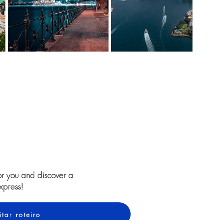
or you and discover a
xpress!
itar roteiro