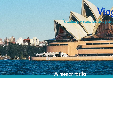
Via
Pacotes personalizados par
A menor tarifa.
Acordos comerciais e acesso a sistemas de
reserva exclusivos nos permitem planejar o
seu roteiro de viagem personalizado pelo
melhor preço!