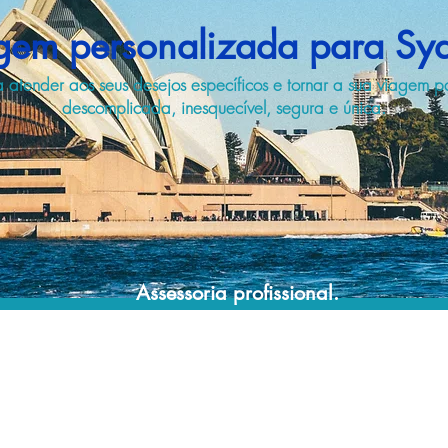
gem personalizada para Sy
a atender aos seus desejos específicos e tornar a sua viagem 
descomplicada, inesquecível, segura e única.
Assessoria profissional.
Conte com um agente de viagens
profissional para lhe ajudar a planejar suas
viagens de forma prática, confortável,
segura e econômica!