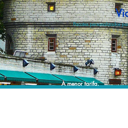
Vi
Pacotes personalizados par
A menor tarifa.
Acordos comerciais e acesso a sistemas de
reserva exclusivos nos permitem planejar o
seu roteiro de viagem personalizado pelo
melhor preço!