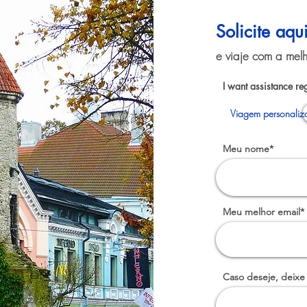
Solicite aqu
e viaje com a melh
I want assistance re
Viagem personaliza
Meu nome*
Meu melhor email*
Caso deseje, deixe