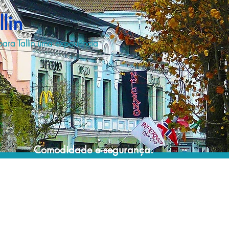
lin
para Tallin uma experiência
Comodidade e segurança.
Não perca horas da sua vida montando
roteiros complexos e estressantes e evite
problemas e surpresas que podem
comprometer a sua viagem!