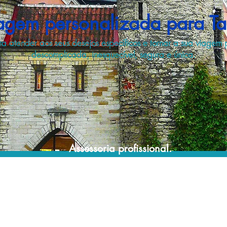
agem personalizada para Tal
a atender aos seus desejos específicos e tornar a sua viagem 
descomplicada, inesquecível, segura e única.
Assessoria profissional.
Conte com um agente de viagens
profissional para lhe ajudar a planejar suas
viagens de forma prática, confortável,
segura e econômica!