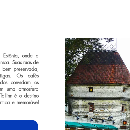
a Estônia, onde a
nica. Suas ruas de
l bem preservada,
tigas. Os cafés
idos convidam os
Com uma atmosfera
allinn é o destino
ntica e memorável