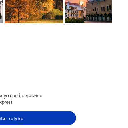
or you and discover a
xpress!
itar roteiro