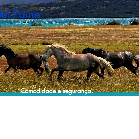
el Paine
 para Torres del Paine uma
Comodidade e segurança.
Não perca horas da sua vida montando
roteiros complexos e estressantes e evite
problemas e surpresas que podem
comprometer a sua viagem!