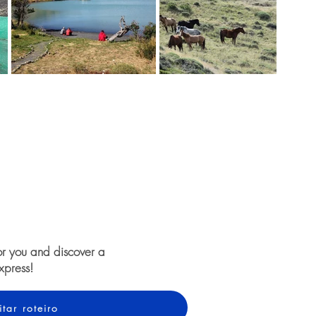
or you and discover a
xpress!
itar roteiro