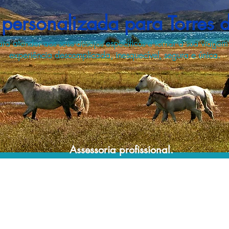
personalizada para Torres d
ra atender aos seus desejos específicos e tornar a sua viagem
experiência descomplicada, inesquecível, segura e única.
Assessoria profissional.
Conte com um agente de viagens
profissional para lhe ajudar a planejar suas
viagens de forma prática, confortável,
segura e econômica!