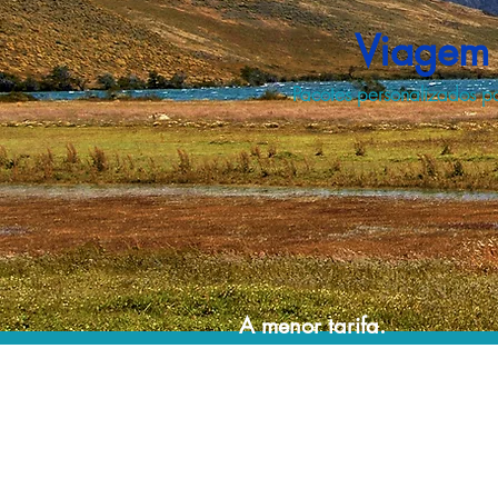
Viagem 
Pacotes personalizados pa
A menor tarifa.
Acordos comerciais e acesso a sistemas de
reserva exclusivos nos permitem planejar o
seu roteiro de viagem personalizado pelo
melhor preço!