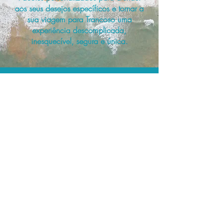
aos seus desejos específicos e tornar a
sua viagem para Trancoso uma
experiência descomplicada,
inesquecível, segura e única.
A menor tarifa.
Acordos comerciais e acesso a
sistemas de reserva exclusivos nos
permitem planejar o seu roteiro de
viagem personalizado pelo melhor
preço!