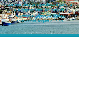
aos seus desejos específicos e tornar a
sua viagem para Ushuaia uma
experiência descomplicada,
inesquecível, segura e única.
A menor tarifa.
Acordos comerciais e acesso a
sistemas de reserva exclusivos nos
permitem planejar o seu roteiro de
viagem personalizado pelo melhor
preço!