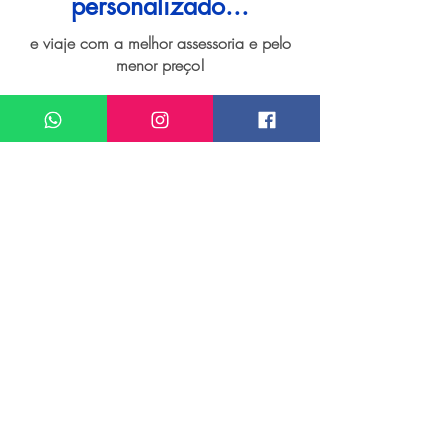
personalizado...
e viaje com a melhor assessoria e pelo
menor preço!
I want assistance regarding
Viagem personalizada para Ushuaia
Meu nome*
Sobrenome*
Meu melhor email*
Meu WhatsApp (com DDD)*