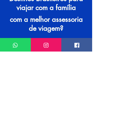
Fortaleza ainda mais inesquecível. Venha se 
viajar com a família
encantar com tudo o que essa cidade 
deslumbrante tem a oferecer!
com a melhor assessoria
de viagem?
Entre em contato conosco