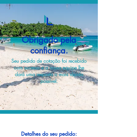
Obrigado pela
confiança.
Seu pedido de cotação foi recebido
com sucesso e a nossa equipe lhe
dará uma resposta o mais rápido
possível.
Detalhes do seu pedido: