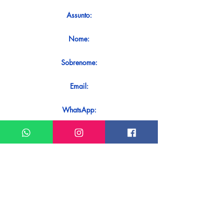
Assunto:
Nome:
Sobrenome:
Email:
WhatsApp:
Mensagem:
Quer receber uma resposta imediata
ao seu contato? Basta enviá-lo
diretamente em nosso WhatsApp.
Enviar no WhatsApp