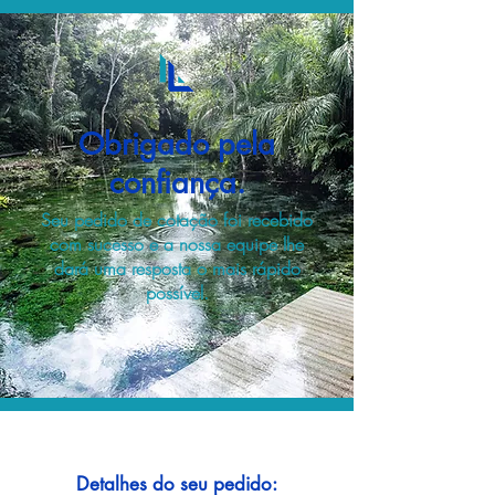
Obrigado pela
confiança.
Seu pedido de cotação foi recebido
com sucesso e a nossa equipe lhe
dará uma resposta o mais rápido
possível.
Detalhes do seu pedido: