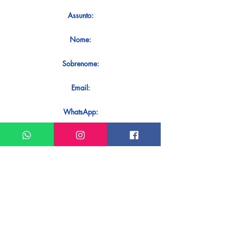
Assunto:
Nome:
Sobrenome:
Email:
WhatsApp:
Mensagem:
Quer receber uma resposta imediata
ao seu contato? Basta enviá-lo
diretamente em nosso WhatsApp.
Enviar no WhatsApp