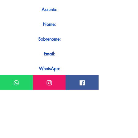
Assunto:
Nome:
Sobrenome:
Email:
WhatsApp:
Mensagem:
Quer receber uma resposta imediata
ao seu contato? Basta enviá-lo
diretamente em nosso WhatsApp.
Enviar no WhatsApp