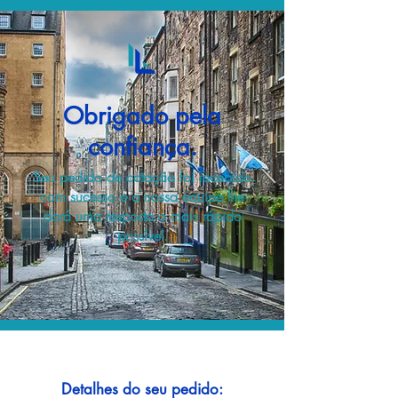
Obrigado pela
confiança.
Seu pedido de cotação foi recebido
com sucesso e a nossa equipe lhe
dará uma resposta o mais rápido
possível.
Detalhes do seu pedido: