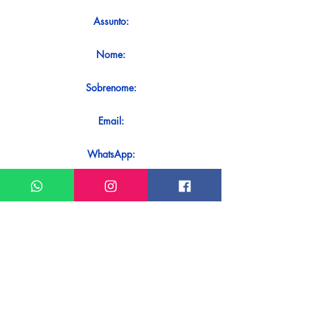
Assunto:
Nome:
Sobrenome:
Email:
WhatsApp:
Mensagem:
Quer receber uma resposta imediata
ao seu contato? Basta enviá-lo
diretamente em nosso WhatsApp.
Enviar no WhatsApp