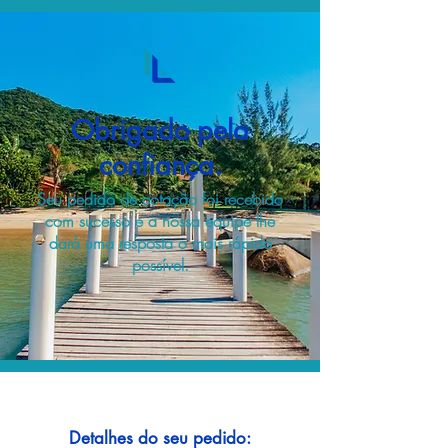
Obrigado pela
confiança.
Seu pedido de cotação foi recebido
com sucesso e a nossa equipe lhe
dará uma resposta o mais rápido
possível.
Detalhes do seu pedido: