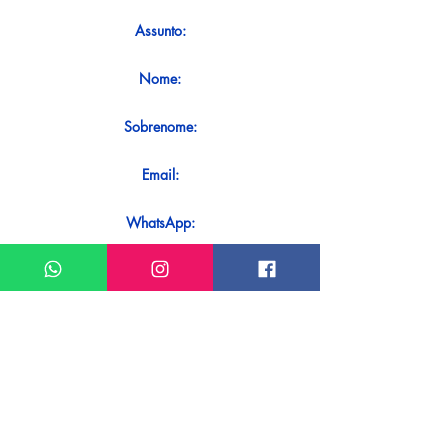
Assunto:
Nome:
Sobrenome:
Email:
WhatsApp:
Mensagem:
Quer receber uma resposta imediata
ao seu contato? Basta enviá-lo
diretamente em nosso WhatsApp.
Enviar no WhatsApp