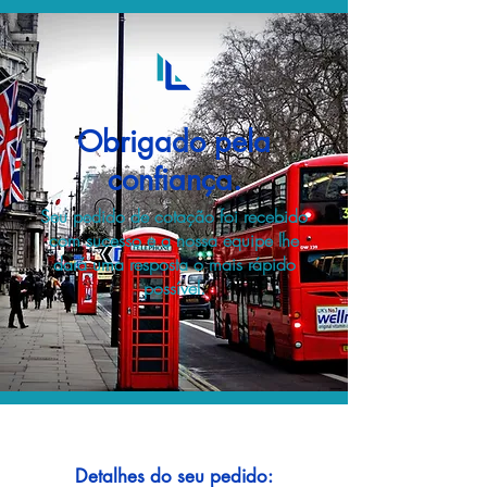
Obrigado pela
confiança.
Seu pedido de cotação foi recebido
com sucesso e a nossa equipe lhe
dará uma resposta o mais rápido
possível.
Detalhes do seu pedido: