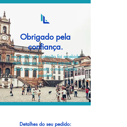
Obrigado pela
confiança.
Seu pedido de cotação foi recebido
com sucesso e a nossa equipe lhe
dará uma resposta o mais rápido
possível.
Detalhes do seu pedido: