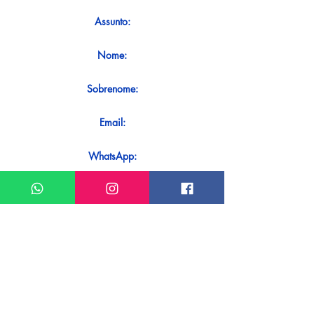
Assunto:
Nome:
Sobrenome:
Email:
WhatsApp:
Mensagem:
Quer receber uma resposta imediata
ao seu contato? Basta enviá-lo
diretamente em nosso WhatsApp.
Enviar no WhatsApp