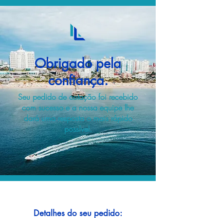
Obrigado pela
confiança.
Seu pedido de cotação foi recebido
com sucesso e a nossa equipe lhe
dará uma resposta o mais rápido
possível.
Detalhes do seu pedido: