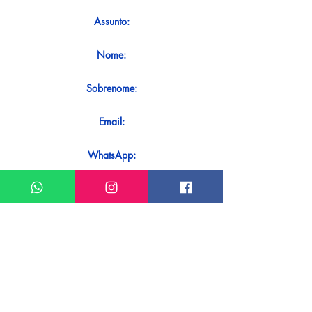
Assunto:
Nome:
Sobrenome:
Email:
WhatsApp:
Mensagem:
Quer receber uma resposta imediata
ao seu contato? Basta enviá-lo
diretamente em nosso WhatsApp.
Enviar no WhatsApp