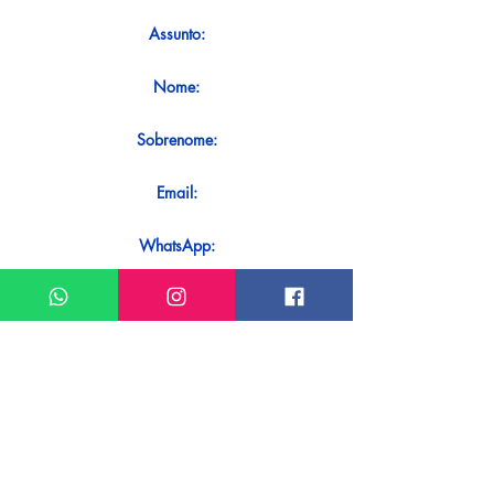
Assunto:
Nome:
Sobrenome:
Email:
WhatsApp:
Mensagem:
Quer receber uma resposta imediata
ao seu contato? Basta enviá-lo
diretamente em nosso WhatsApp.
Enviar no WhatsApp