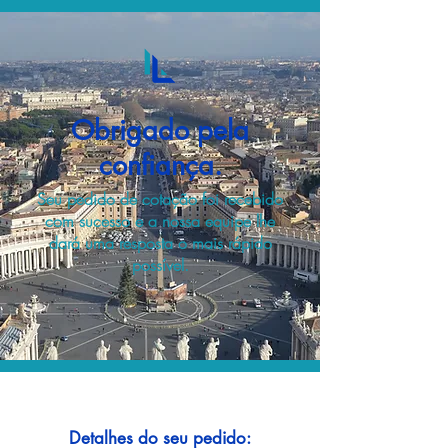
Obrigado pela
confiança.
Seu pedido de cotação foi recebido
com sucesso e a nossa equipe lhe
dará uma resposta o mais rápido
possível.
Detalhes do seu pedido: