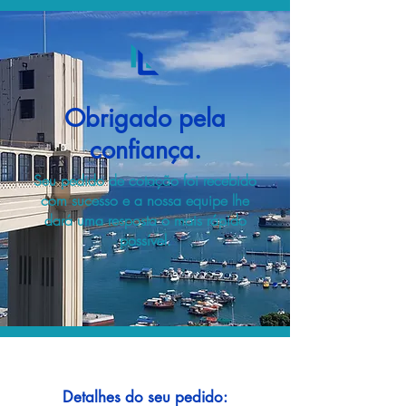
Obrigado pela
confiança.
Seu pedido de cotação foi recebido
com sucesso e a nossa equipe lhe
dará uma resposta o mais rápido
possível.
Detalhes do seu pedido: