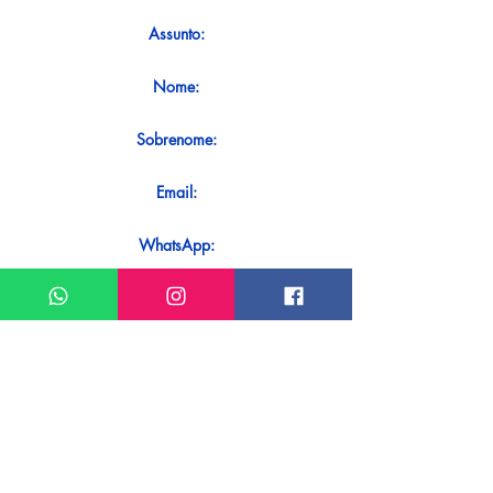
Assunto:
Nome:
Sobrenome:
Email:
WhatsApp:
Mensagem:
Quer receber uma resposta imediata
ao seu contato? Basta enviá-lo
diretamente em nosso WhatsApp.
Enviar no WhatsApp