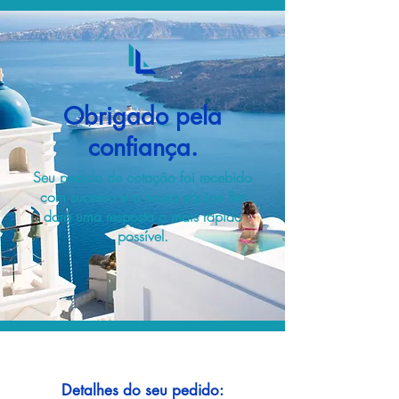
Obrigado pela
confiança.
Seu pedido de cotação foi recebido
com sucesso e a nossa equipe lhe
dará uma resposta o mais rápido
possível.
Detalhes do seu pedido: