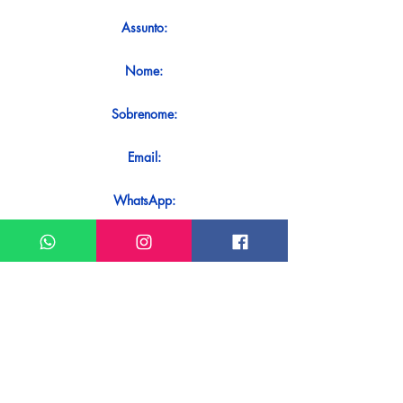
Assunto:
Nome:
Sobrenome:
Email:
WhatsApp:
Mensagem:
Quer receber uma resposta imediata
ao seu contato? Basta enviá-lo
diretamente em nosso WhatsApp.
Enviar no WhatsApp