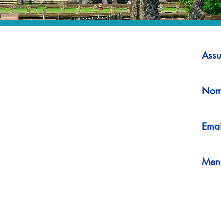
Assu
Nom
Emai
Men