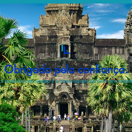
Obrigado pela confiança.
i recebido com sucesso e a nossa equipe lhe dará uma respost