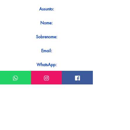
Assunto:
Nome:
Sobrenome:
Email:
WhatsApp:
Mensagem:
Quer receber uma resposta imediata
ao seu contato? Basta enviá-lo
diretamente em nosso WhatsApp.
Enviar no WhatsApp