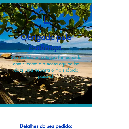
Obrigado pela
confiança.
Seu pedido de cotação foi recebido
com sucesso e a nossa equipe lhe
dará uma resposta o mais rápido
possível.
Detalhes do seu pedido: