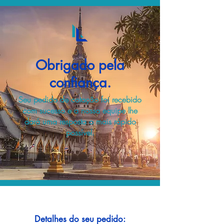
Obrigado pela
confiança.
Seu pedido de cotação foi recebido
com sucesso e a nossa equipe lhe
dará uma resposta o mais rápido
possível.
Detalhes do seu pedido: