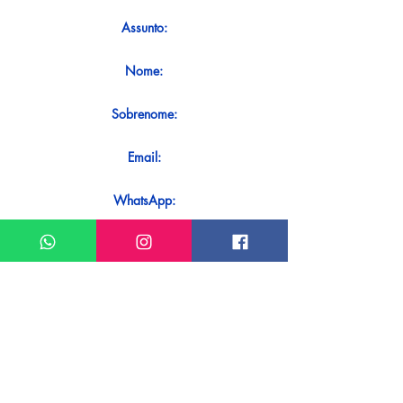
Assunto:
Nome:
Sobrenome:
Email:
WhatsApp:
Mensagem:
Quer receber uma resposta imediata
ao seu contato? Basta enviá-lo
diretamente em nosso WhatsApp.
Enviar no WhatsApp