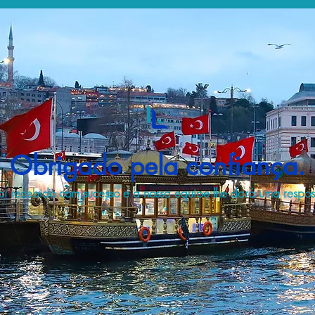
Obrigado pela confiança.
i recebido com sucesso e a nossa equipe lhe dará uma respost