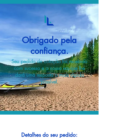
Obrigado pela
confiança.
Seu pedido de cotação foi recebido
com sucesso e a nossa equipe lhe
dará uma resposta o mais rápido
possível.
Detalhes do seu pedido: