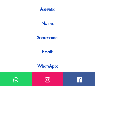
Assunto:
Nome:
Sobrenome:
Email:
WhatsApp:
Mensagem:
Quer receber uma resposta imediata
ao seu contato? Basta enviá-lo
diretamente em nosso WhatsApp.
Enviar no WhatsApp