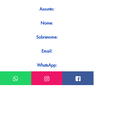
Assunto:
Nome:
Sobrenome:
Email:
WhatsApp:
Mensagem:
Quer receber uma resposta imediata
ao seu contato? Basta enviá-lo
diretamente em nosso WhatsApp.
Enviar no WhatsApp