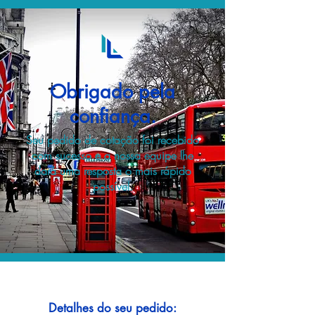
Obrigado pela
confiança.
Seu pedido de cotação foi recebido
com sucesso e a nossa equipe lhe
dará uma resposta o mais rápido
possível.
Detalhes do seu pedido: