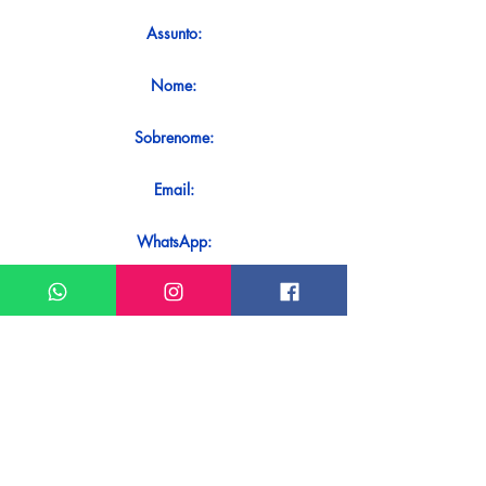
Assunto:
Nome:
Sobrenome:
Email:
WhatsApp:
Mensagem:
Quer receber uma resposta imediata
ao seu contato? Basta enviá-lo
diretamente em nosso WhatsApp.
Enviar no WhatsApp