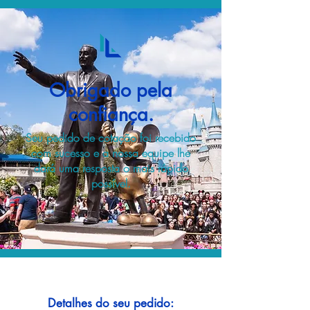
Obrigado pela
confiança.
Seu pedido de cotação foi recebido
com sucesso e a nossa equipe lhe
dará uma resposta o mais rápido
possível.
Detalhes do seu pedido: