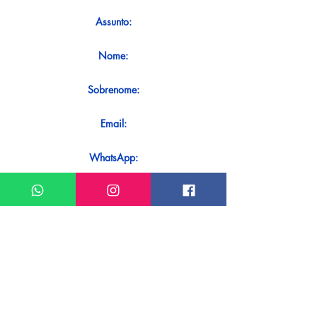
Assunto:
Nome:
Sobrenome:
Email:
WhatsApp:
Mensagem:
Quer receber uma resposta imediata
ao seu contato? Basta enviá-lo
diretamente em nosso WhatsApp.
Enviar no WhatsApp