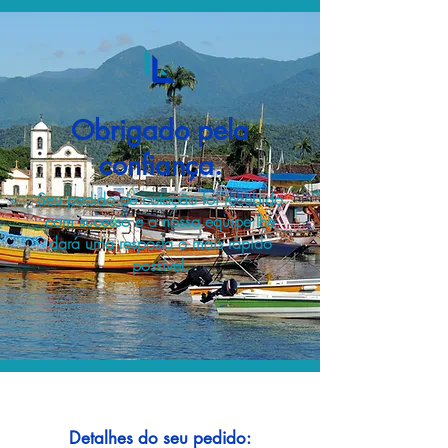
Obrigado pela
confiança.
Seu pedido de cotação foi recebido
com sucesso e a nossa equipe lhe
dará uma resposta o mais rápido
possível.
Detalhes do seu pedido: