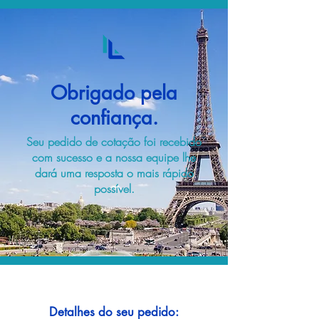
Obrigado pela
confiança.
Seu pedido de cotação foi recebido
com sucesso e a nossa equipe lhe
dará uma resposta o mais rápido
possível.
Detalhes do seu pedido: