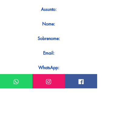
Assunto:
Nome:
Sobrenome:
Email:
WhatsApp:
Mensagem:
Quer receber uma resposta imediata
ao seu contato? Basta enviá-lo
diretamente em nosso WhatsApp.
Enviar no WhatsApp