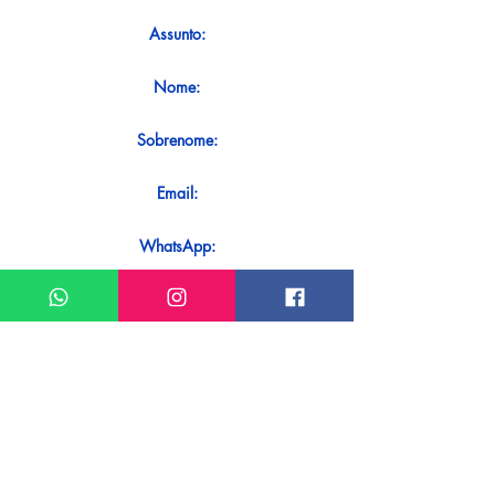
Assunto:
Nome:
Sobrenome:
Email:
WhatsApp:
Mensagem:
Quer receber uma resposta imediata
ao seu contato? Basta enviá-lo
diretamente em nosso WhatsApp.
Enviar no WhatsApp