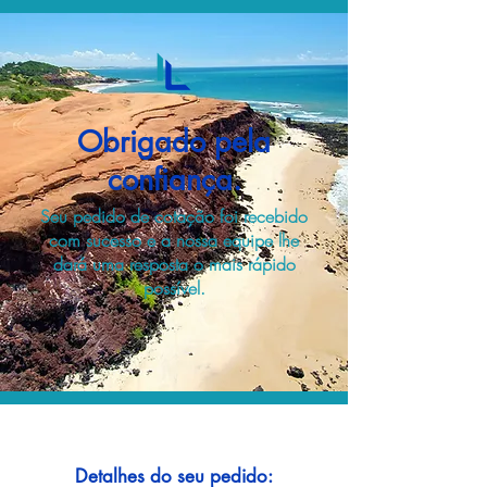
Obrigado pela
confiança.
Seu pedido de cotação foi recebido
com sucesso e a nossa equipe lhe
dará uma resposta o mais rápido
possível.
Detalhes do seu pedido: