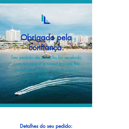
Obrigado pela
confiança.
Seu pedido de cotação foi recebido
com sucesso e a nossa equipe lhe
dará uma resposta o mais rápido
possível.
Detalhes do seu pedido: