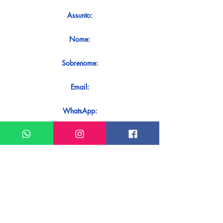
Assunto:
Nome:
Sobrenome:
Email:
WhatsApp:
Mensagem:
Quer receber uma resposta imediata
ao seu contato? Basta enviá-lo
diretamente em nosso WhatsApp.
Enviar no WhatsApp