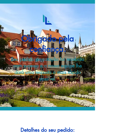
Obrigado pela
confiança.
Seu pedido de cotação foi recebido
com sucesso e a nossa equipe lhe
dará uma resposta o mais rápido
possível.
Detalhes do seu pedido: