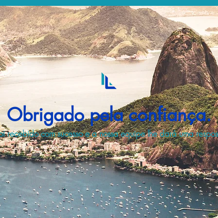
Obrigado pela confiança.
i recebido com sucesso e a nossa equipe lhe dará uma respost