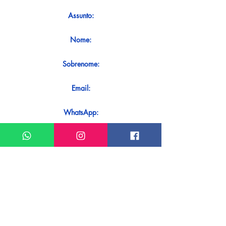
Assunto:
Nome:
Sobrenome:
Email:
WhatsApp:
Mensagem:
Quer receber uma resposta imediata
ao seu contato? Basta enviá-lo
diretamente em nosso WhatsApp.
Enviar no WhatsApp