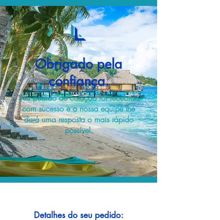
Obrigado pela
confiança.
Seu pedido de cotação foi recebido
com sucesso e a nossa equipe lhe
dará uma resposta o mais rápido
possível.
Detalhes do seu pedido: