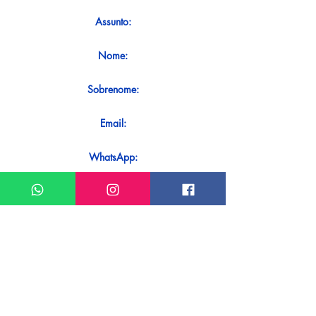
Assunto:
Nome:
Sobrenome:
Email:
WhatsApp:
Mensagem:
Quer receber uma resposta imediata
ao seu contato? Basta enviá-lo
diretamente em nosso WhatsApp.
Enviar no WhatsApp