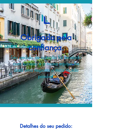
Obrigado pela
confiança.
Seu pedido de cotação foi recebido
com sucesso e a nossa equipe lhe
dará uma resposta o mais rápido
possível.
Detalhes do seu pedido: