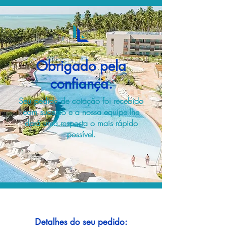
Obrigado pela
confiança.
Seu pedido de cotação foi recebido
com sucesso e a nossa equipe lhe
dará uma resposta o mais rápido
possível.
Detalhes do seu pedido: