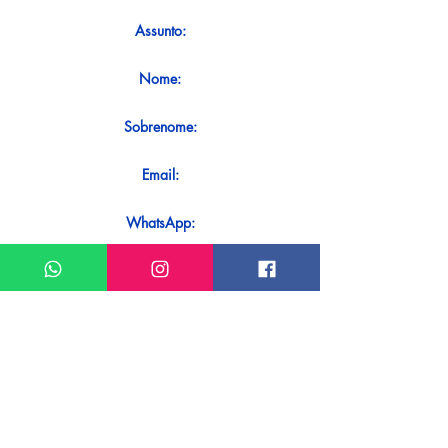
Assunto:
Nome:
Sobrenome:
Email:
WhatsApp:
Mensagem:
Quer receber uma resposta imediata
ao seu contato? Basta enviá-lo
diretamente em nosso WhatsApp.
Enviar no WhatsApp