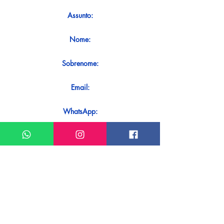
Assunto:
Nome:
Sobrenome:
Email:
WhatsApp:
Mensagem:
Quer receber uma resposta imediata
ao seu contato? Basta enviá-lo
diretamente em nosso WhatsApp.
Enviar no WhatsApp