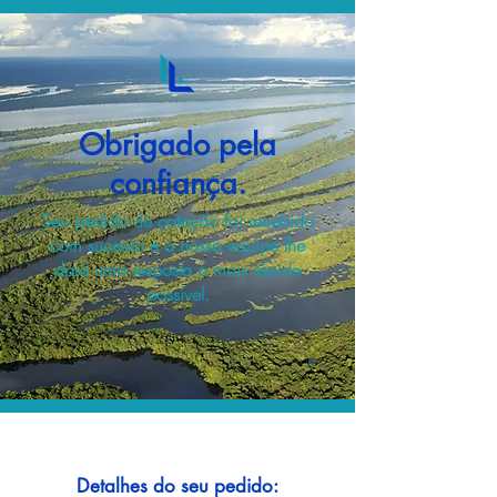
Obrigado pela
confiança.
Seu pedido de cotação foi recebido
com sucesso e a nossa equipe lhe
dará uma resposta o mais rápido
possível.
Detalhes do seu pedido: