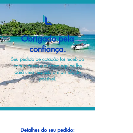
Obrigado pela
confiança.
Seu pedido de cotação foi recebido
com sucesso e a nossa equipe lhe
dará uma resposta o mais rápido
possível.
Detalhes do seu pedido: