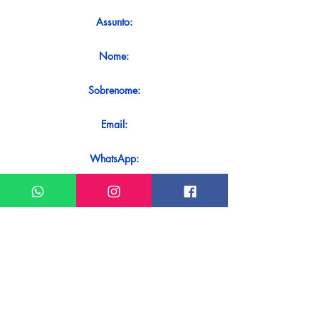
Assunto:
Nome:
Sobrenome:
Email:
WhatsApp:
Mensagem:
Quer receber uma resposta imediata
ao seu contato? Basta enviá-lo
diretamente em nosso WhatsApp.
Enviar no WhatsApp